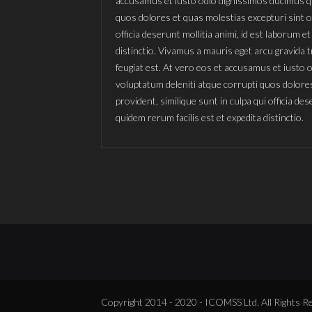
accusamus et iusto odio dignissimos ducimus qu
quos dolores et quas molestias excepturi sint oc
officia deserunt mollitia animi, id est laborum 
distinctio. Vivamus a mauris eget arcu gravida t
feugiat est. At vero eos et accusamus et iusto 
voluptatum deleniti atque corrupti quos dolores
provident, similique sunt in culpa qui officia de
quidem rerum facilis est et expedita distinctio.
Copyright 2014 - 2020 - ICOMSS Ltd. All Rights R